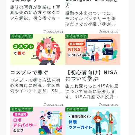
方
趣味の写真が副業に！写
真販売の始め方や稼ぐコ
通勤や外出のついでに、
ツを解説。初心者でも手
モバイルバッテリーを運
軽に始められるストック
ぶだけでお小遣い稼ぎ？
フォトサイトも紹介。
ChargeSPOTの補充バイ
2024.09.11
2026.06.17
ト「SPOTJOBS」の仕組
お金を増やす
お金を増やす
みや報酬を解説します。
コスプレで稼ぐ
【初心者向け】NISA
について学ぶ
コスプレで稼ぐ方法を初
心者向けに解説。衣装準
生まれ変わったNISA制度
備やイベント参加、SNS
について簡単に紹介しま
活用術など、具体的な活
す。NISA口座での投資
動方法を詳しく紹介しま
は、得られる利益が非課
2025.01.01
2024.06.03
す。
税になるため非常に魅力
お金を増やす
お金を増やす
的です。初心者の方もこ
の機会に投資を始めてみ
ませんか？ただし、元本
保証がないため、投資す
る際はよく考えて行いま