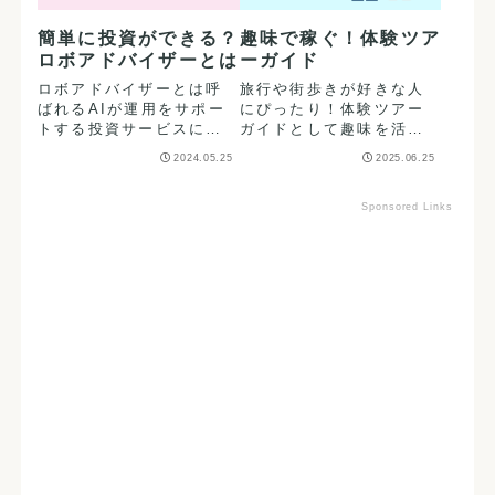
しょう
簡単に投資ができる？
趣味で稼ぐ！体験ツア
ロボアドバイザーとは
ーガイド
ロボアドバイザーとは呼
旅行や街歩きが好きな人
ばれるAIが運用をサポー
にぴったり！体験ツアー
トする投資サービスにつ
ガイドとして趣味を活か
いてご紹介します。投資
して働く方法を紹介しま
2024.05.25
2025.06.25
がわからない初心者向け
す。
の投資方法です。
Sponsored Links