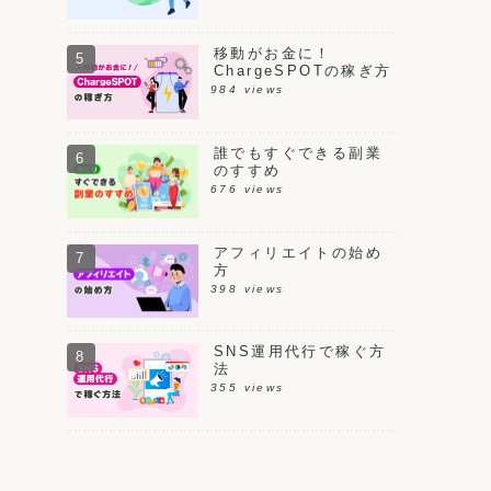
移動がお金に！
ChargeSPOTの稼ぎ方
984 views
誰でもすぐできる副業
のすすめ
676 views
アフィリエイトの始め
方
398 views
SNS運用代行で稼ぐ方
法
355 views