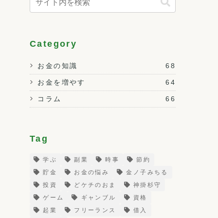
Category
お金の知識
68
お金を増やす
64
コラム
66
Tag
学ぶ
副業
時事
節約
貯金
お金の悩み
金ノ子みちる
投資
どケチのおま
神掛杉守
ゲーム
ギャンブル
資格
起業
フリーランス
借入