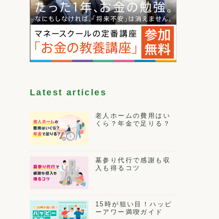
Latest articles
老人ホームの費用はい
くら？年金で足りる？
墓参り代行で感謝も収
入も得るコツ
15時が狙い目！ハッピ
ーアワー満喫ガイド