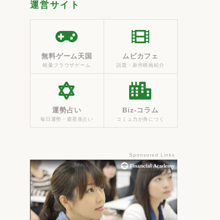
運営サイト
無料ゲーム天国
ムビカフェ
軽量ブラウザゲーム
話題・新作映画紹介
運勢占い
Biz-コラム
毎日運勢・週星座占い
コミュ力が身につく
Sponsored Links