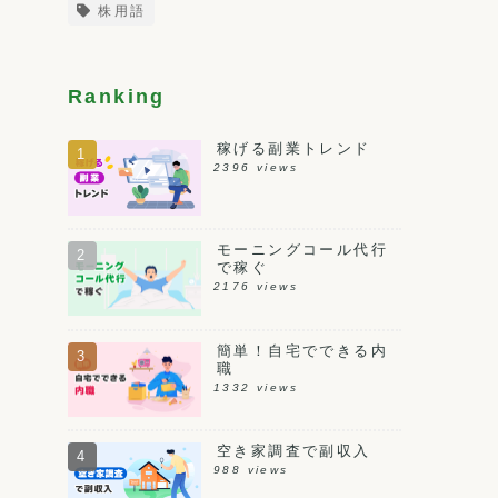
株用語
Ranking
稼げる副業トレンド
2396 views
モーニングコール代行
で稼ぐ
2176 views
簡単！自宅でできる内
職
1332 views
空き家調査で副収入
988 views