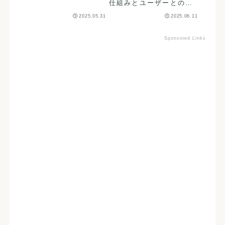
分かりやすく解説しま
仕組みとユーザーとの関
す。
係をゲーマー目線で解
2025.05.31
2025.06.11
説！
Sponsored Links