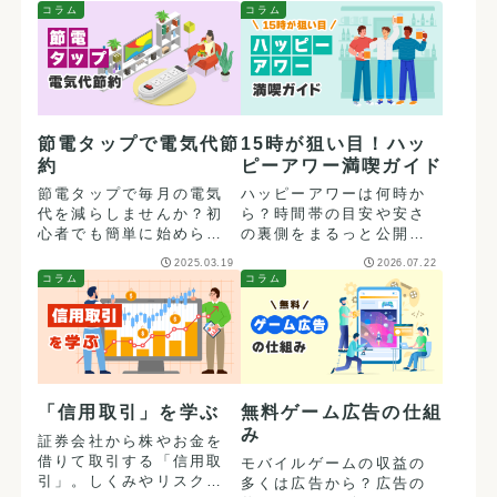
目指しませんか？
知らなきゃ損する活用術
コラム
コラム
を公開します。
節電タップで電気代節
15時が狙い目！ハッ
約
ピーアワー満喫ガイド
節電タップで毎月の電気
ハッピーアワーは何時か
代を減らしませんか？初
ら？時間帯の目安や安さ
心者でも簡単に始められ
の裏側をまるっと公開。
る節約術をご紹介！
お酒だけでなく食事がお
2025.03.19
2026.07.22
得になる理由や、賢い活
コラム
コラム
用術を伝授します。
「信用取引」を学ぶ
無料ゲーム広告の仕組
み
証券会社から株やお金を
借りて取引する「信用取
モバイルゲームの収益の
引」。しくみやリスクを
多くは広告から？広告の