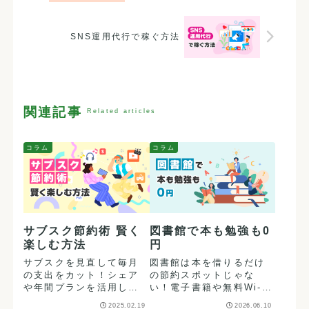
SNS運用代行で稼ぐ方法
関連記事
コラム
コラム
サブスク節約術 賢く
図書館で本も勉強も0
楽しむ方法
円
サブスクを見直して毎月
図書館は本を借りるだけ
の支出をカット！シェア
の節約スポットじゃな
や年間プランを活用し
い！電子書籍や無料Wi-
て、手軽にお得な生活を
Fi、雑誌読み放題など、
2025.02.19
2026.06.10