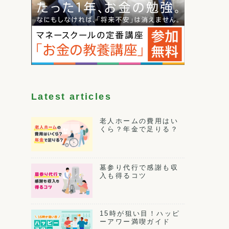
Latest articles
老人ホームの費用はい
くら？年金で足りる？
墓参り代行で感謝も収
入も得るコツ
15時が狙い目！ハッピ
ーアワー満喫ガイド