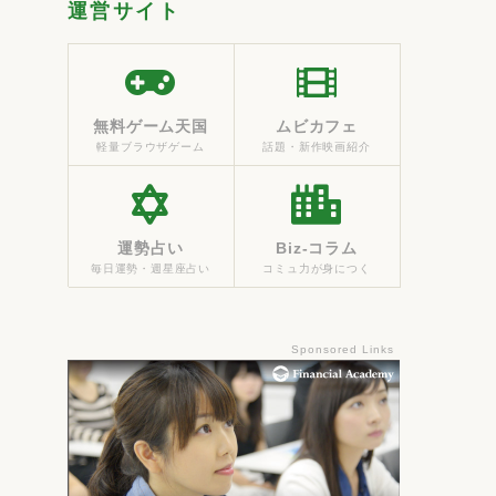
運営サイト
無料ゲーム天国
ムビカフェ
軽量ブラウザゲーム
話題・新作映画紹介
運勢占い
Biz-コラム
毎日運勢・週星座占い
コミュ力が身につく
Sponsored Links