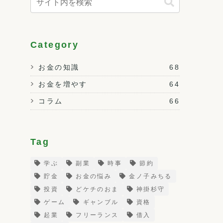
Category
お金の知識
68
お金を増やす
64
コラム
66
Tag
学ぶ
副業
時事
節約
貯金
お金の悩み
金ノ子みちる
投資
どケチのおま
神掛杉守
ゲーム
ギャンブル
資格
起業
フリーランス
借入