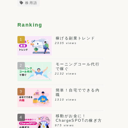
株用語
Ranking
稼げる副業トレンド
2335 views
モーニングコール代行
で稼ぐ
2132 views
簡単！自宅でできる内
職
1310 views
移動がお金に！
ChargeSPOTの稼ぎ方
975 views