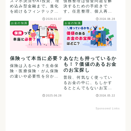
スマホ決済やAI投資、埋
債務整理は借金問題を解
め込み型金融まで。進化
決するための手続きで
を続けるフィンテックの
す。任意整理、個人再
歴史と今後の展望をわか
生、自己破産の違いやメ
2026.01.07
2024.08.28
りやすく解説します。
リット・デメリットを簡
お金の知識
お金の知識
潔に解説します。
保険って本当に必要？
あなたも持っているか
も！？価値のあるお金
保険は入るべき？生命保
のお宝探し
険・医療保険・がん保険
の違いや必要性を分かり
普段、何気なく使ってい
やすく解説します。
るお金の中に、もしかす
るととんでもないお宝が
眠っているかも！？家に
2025.06.28
2024.05.22
ある貨幣をチェックして
みましょう。
Sponsored Links