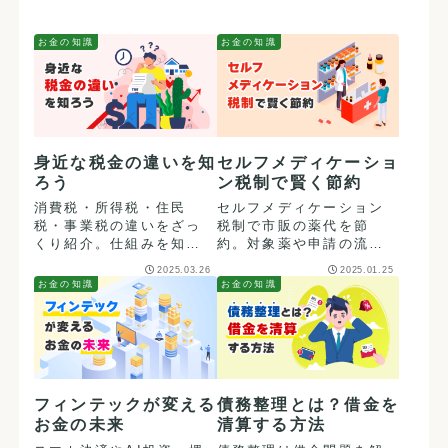
お金の知識
お金の知識
身近な税金の違いを知
セルフメディケーショ
ろう
ン税制で賢く節約
消費税・所得税・住民
セルフメディケーション
税・事業税の違いをざっ
税制で市販の薬代を節
くり紹介。仕組みを知っ
約。対象薬や申請の流れ
て、お金の管理に役立て
をわかりやすく紹介しま
2025.03.26
2025.01.25
ましょう！
す。
お金の知識
お金の知識
フィンテックが変える
債務整理とは？借金を
お金の未来
清算する方法